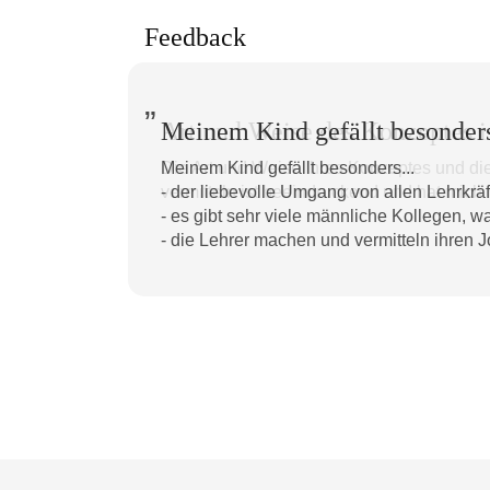
Feedback
Meinem Kind gefällt besonders
Art und Weise des Konzeptes i
Meinem Kind gefällt besonders...
Die Art und Weise Ihres Konzeptes und d
- der liebevolle Umgang von allen Lehrkräf
vermitteln ist beeindruckend und hat mich
- es gibt sehr viele männliche Kollegen, wa
- die Lehrer machen und vermitteln ihren J