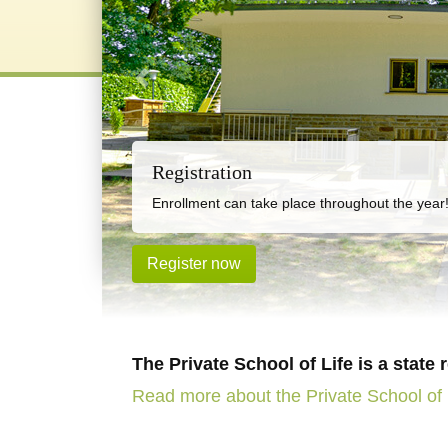
Care
Registration
We offer reliable full-time care from 7:30 am t
Enrollment can take place throughout the year
If care is required later than 4:00 pm this can
Register now
More information
The Private School of Life is a state
Read more about the Private School of 