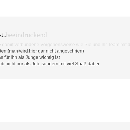
...
st beeindruckend
ie damit verbundene Vorgehensweise wie Sie und Ihr Team mit 
ten (man wird hier gar nicht angeschrien)
 mehr als überzeugt.
s für ihn als Junge wichtig ist
ob nicht nur als Job, sondern mit viel Spaß dabei