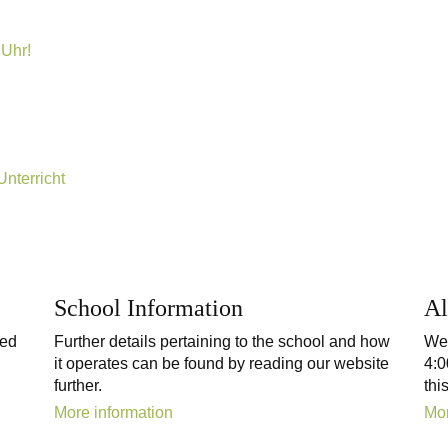
 Uhr!
Unterricht
School Information
Al
sed
Further details pertaining to the school and how
We 
it operates can be found by reading our website
4:0
further.
thi
More information
Mor