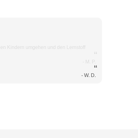
den Kindern umgehen und den Lernstoff
M. P.
W. D.