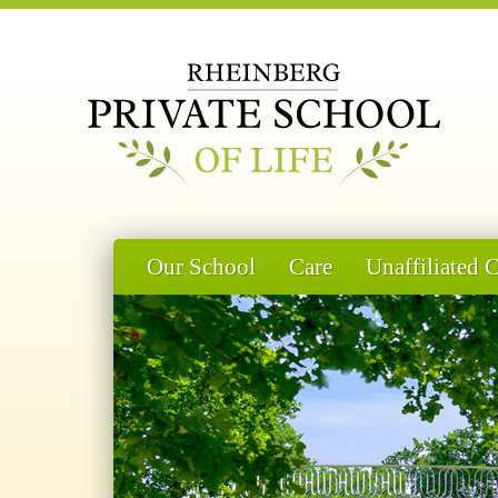
Our School
Care
Unaffiliated 