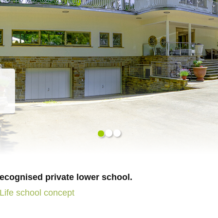
o 4:00 pm.
!
 also be arranged
 recognised private lower school.
Life school concept